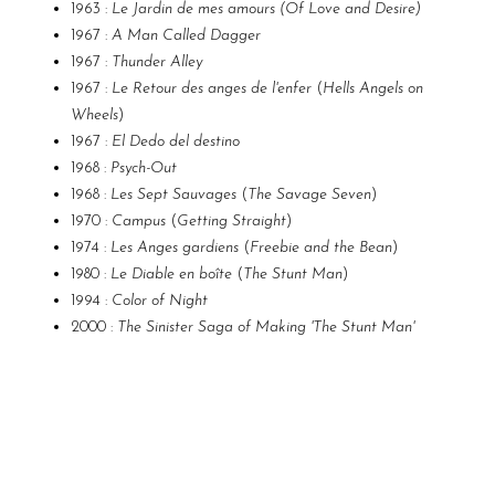
1963 :
Le Jardin de mes amours (Of Love and Desire)
1967 :
A Man Called Dagger
1967 :
Thunder Alley
1967 :
Le Retour des anges de l'enfer
(
Hells Angels on
Wheels
)
1967 :
El Dedo del destino
1968 :
Psych-Out
1968 :
Les Sept Sauvages
(
The Savage Seven
)
1970 :
Campus
(
Getting Straight
)
1974 :
Les Anges gardiens
(
Freebie and the Bean
)
1980 :
Le Diable en boîte
(
The Stunt Man
)
1994 :
Color of Night
2000 :
The Sinister Saga of Making 'The Stunt Man'