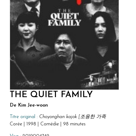
THE QUIET FAMILY
De Kim Jee-woon
Titre original :
Choyonghan kajok [조용한 가족
Corée | 1998 | Comédie | 98 minutes