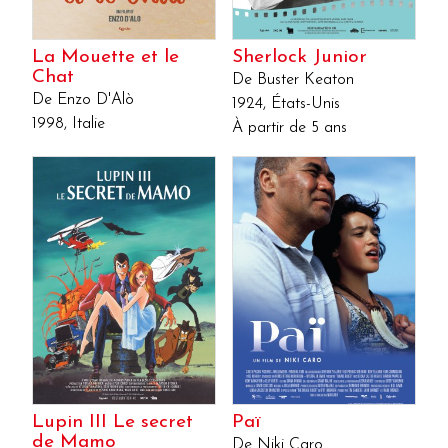
La Mouette et le
Sherlock Junior
Chat
De Buster Keaton
De Enzo D'Alò
1924, États-Unis
1998, Italie
À partir de 5 ans
Lupin III Le secret
Paï
de Mamo
De Niki Caro