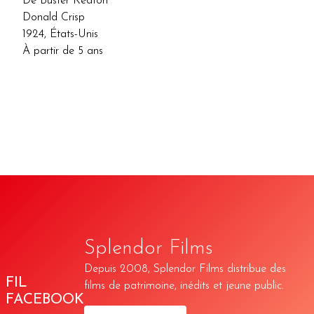
De Buster Keaton
Donald Crisp
1924, États-Unis
À partir de 5 ans
Splendor Films
Depuis 2008, Splendor Films distribue des
FIL
films de patrimoine, inédits et jeune public.
FACEBOOK