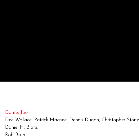
Dante, Joe
Dee Wallace, Patrick Macnee, Dennis Dugan, Christopher Stone,
Daniel H. Blate,
Rob Botn